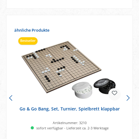
Produktgalerie überspringen
ähnliche Produkte
Bestseller
Go & Go Bang, Set, Turnier, Spielbrett klappbar
Artikelnummer:
3210
sofort verfügbar - Lieferzeit ca. 2-3 Werktage