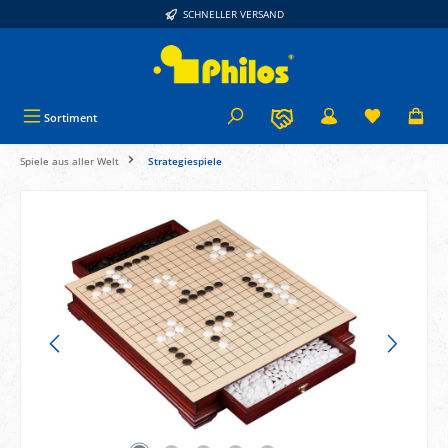
SCHNELLER VERSAND
alt springen
Sortiment
Spiele aus aller Welt
Strategiespiele
Bildergalerie überspringen