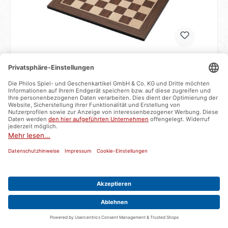
Schachbrett Helsinki, Feld 55 mm
Artikelnummer:
2459
sofort verfügbar - Lieferzeit ca. 2-3 Werktage
65,99 €*
In den Warenkorb