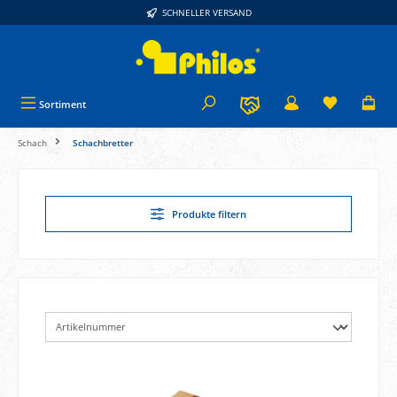
SCHNELLER VERSAND
alt springen
Sortiment
Schach
Schachbretter
Produkte filtern