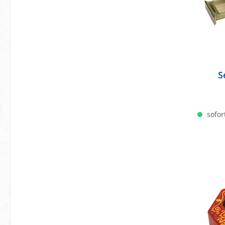
S
sofort