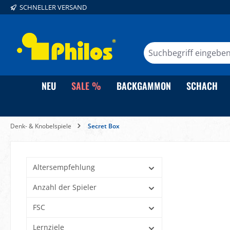
SCHNELLER VERSAND
springen
Zur Hauptnavigation springen
NEU
SALE %
BACKGAMMON
SCHACH
Denk- & Knobelspiele
Secret Box
Altersempfehlung
Anzahl der Spieler
FSC
Lernziele