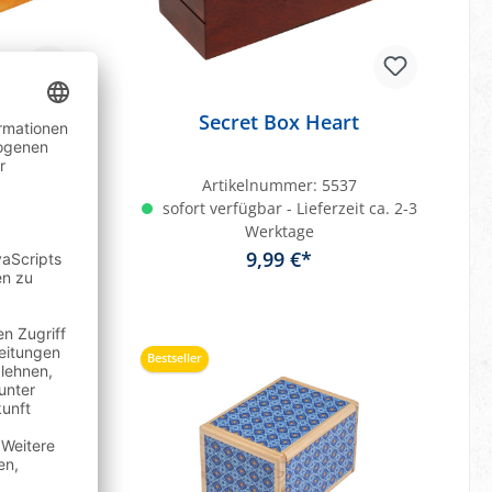
le
Secret Box Heart
36
Artikelnummer:
5537
eit ca. 2-3
sofort verfügbar - Lieferzeit ca. 2-3
Werktage
9,99 €*
b
In den Warenkorb
Bestseller