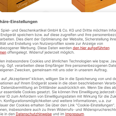
Secret Box Double
Secret Box Circ
Happiness
Artikelnummer:
5535
Artikelnummer:
55
 verfügbar - Lieferzeit ca. 2-3
sofort verfügbar - Lieferz
Werktage
Werktage
11,99 €*
9,99 €*
In den Warenkorb
In den Warenkor
r