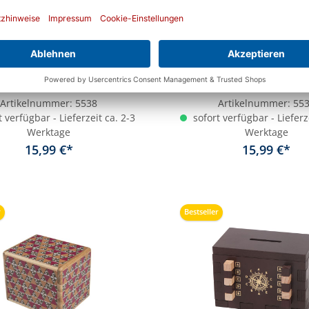
cret Box Moonshine
Magic Box Honey
Artikelnummer:
5538
Artikelnummer:
55
 verfügbar - Lieferzeit ca. 2-3
sofort verfügbar - Lieferz
Werktage
Werktage
15,99 €*
15,99 €*
In den Warenkorb
In den Warenkor
r
Bestseller