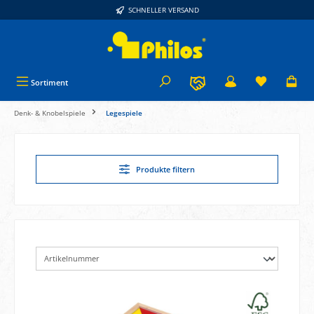
SCHNELLER VERSAND
alt springen
Sortiment
Denk- & Knobelspiele
Legespiele
Produkte filtern