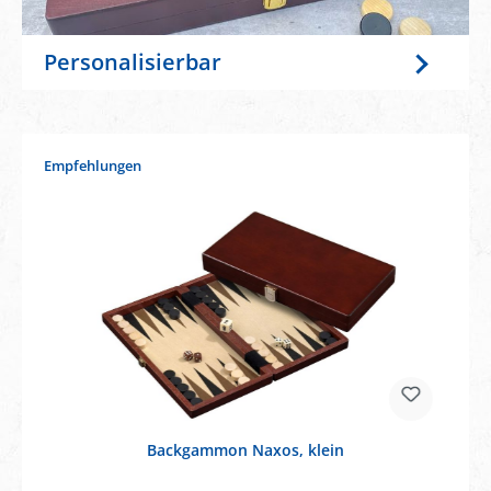
Personalisierbar
Produktgalerie überspringen
Empfehlungen
Backgammon Naxos, klein