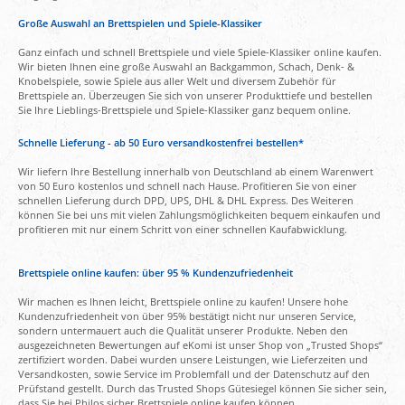
Große Auswahl an Brettspielen und Spiele-Klassiker
Ganz einfach und schnell Brettspiele und viele Spiele-Klassiker online kaufen.
Wir bieten Ihnen eine große Auswahl an Backgammon, Schach, Denk- &
Knobelspiele, sowie Spiele aus aller Welt und diversem Zubehör für
Brettspiele an. Überzeugen Sie sich von unserer Produkttiefe und bestellen
Sie Ihre Lieblings-Brettspiele und Spiele-Klassiker ganz bequem online.
Schnelle Lieferung - ab 50 Euro versandkostenfrei bestellen*
Wir liefern Ihre Bestellung innerhalb von Deutschland ab einem Warenwert
von 50 Euro kostenlos und schnell nach Hause. Profitieren Sie von einer
schnellen Lieferung durch DPD, UPS, DHL & DHL Express. Des Weiteren
können Sie bei uns mit vielen Zahlungsmöglichkeiten bequem einkaufen und
profitieren mit nur einem Schritt von einer schnellen Kaufabwicklung.
Brettspiele online kaufen: über 95 % Kundenzufriedenheit
Wir machen es Ihnen leicht, Brettspiele online zu kaufen! Unsere hohe
Kundenzufriedenheit von über 95% bestätigt nicht nur unseren Service,
sondern untermauert auch die Qualität unserer Produkte. Neben den
ausgezeichneten Bewertungen auf eKomi ist unser Shop von „Trusted Shops“
zertifiziert worden. Dabei wurden unsere Leistungen, wie Lieferzeiten und
Versandkosten, sowie Service im Problemfall und der Datenschutz auf den
Prüfstand gestellt. Durch das Trusted Shops Gütesiegel können Sie sicher sein,
dass Sie bei Philos sicher Brettspiele online kaufen können.