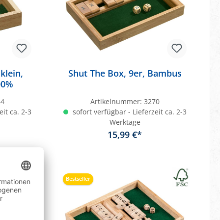
klein,
Shut The Box, 9er, Bambus
100%
84
Artikelnummer:
3270
eit ca. 2-3
sofort verfügbar - Lieferzeit ca. 2-3
Werktage
15,99 €*
b
In den Warenkorb
Bestseller