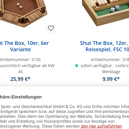
t The Box, 10er, 6er
Shut The Box, 12er, 
Variante
Reisespiel, FSC 
Artikelnummer:
3130
Artikelnummer:
31
ussichtlich verfügbar ab KW
sofort verfügbar - Lieferz
45
Werktage
25,99 €*
9,99 €*
In den Warenkor
r
Bestseller