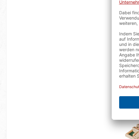
Shut 
sofort