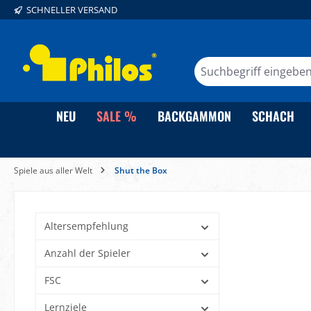
SCHNELLER VERSAND
springen
Zur Hauptnavigation springen
NEU
SALE %
BACKGAMMON
SCHACH
Spiele aus aller Welt
Shut the Box
Altersempfehlung
Anzahl der Spieler
FSC
Lernziele