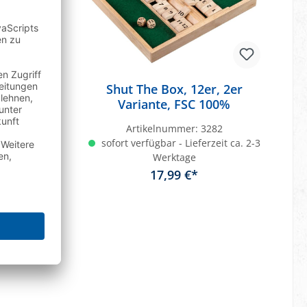
, 4er
Shut The Box, 12er, 2er
Variante, FSC 100%
81
Artikelnummer:
3282
eit ca. 2-3
sofort verfügbar - Lieferzeit ca. 2-3
Werktage
17,99 €*
b
In den Warenkorb