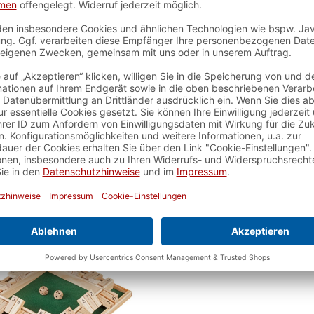
The Box, 12er, Bambus
Shut The Box, 12er
Variante
Artikelnummer:
3271
Artikelnummer:
32
 verfügbar - Lieferzeit ca. 2-3
sofort verfügbar - Lieferz
Werktage
Werktage
19,99 €*
23,99 €*
In den Warenkorb
In den Warenkor