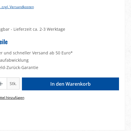
. zzgl. Versandkosten
gbar - Lieferzeit ca. 2-3 Werktage
eile
er und schneller Versand ab 50 Euro*
Kaufabwicklung
eld-Zurück-Garantie
Gib den gewünschten Wert ein oder benutze die Schaltflächen um die Anzahl zu e
Stk.
In den Warenkorb
tel hinzufügen