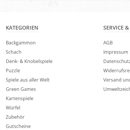
In den Warenkorb
In den Ware
KATEGORIEN
SERVICE 
Backgammon
AGB
Schach
Impressum
Denk- & Knobelspiele
Datenschut
Puzzle
Widerrufsre
Spiele aus aller Welt
Versand un
Green Games
Umweltzeic
Kartenspiele
Würfel
Zubehör
Gutscheine