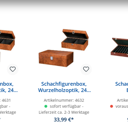
enbox,
Schachfigurenbox,
Scha
ik, 240
Wurzelholzoptik, 240
5 mm
x 155 x 115 mm
Wurzel
:
4631
Artikelnummer:
4632
Arti
x 425
gbar -
sofort verfügbar -
voraus
Ei
 Werktage
Lieferzeit ca. 2-3 Werktage
*
33,99 €*