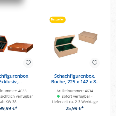
Bestseller
chfigurenbox
Schachfigurenbox,
Exklusiv,
Buche, 225 x 142 x 83
holzoptik, 430
mm
kelnummer:
4633
Artikelnummer:
4634
 x 85 mm, mit
sichtlich verfügbar
sofort verfügbar -
nzelfächern
ab KW 38
Lieferzeit ca. 2-3 Werktage
99,99 €*
25,99 €*