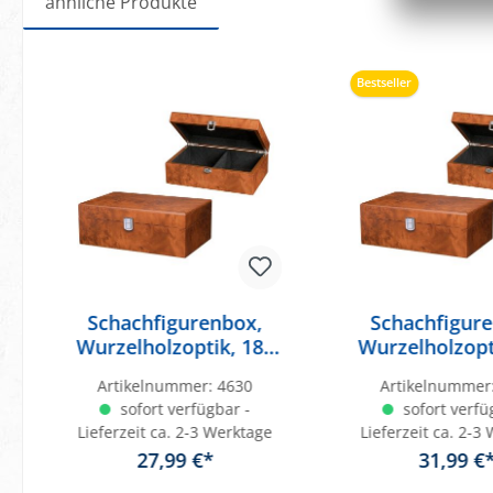
ähnliche Produkte
Produktgalerie überspringen
Bestseller
Schachfigurenbox,
Schachfigur
Wurzelholzoptik, 180
Wurzelholzopt
x 120 x 83 mm
x 155 x 8
Artikelnummer:
4630
Artikelnummer
sofort verfügbar -
sofort verfü
Lieferzeit ca. 2-3 Werktage
Lieferzeit ca. 2-3
27,99 €*
31,99 €