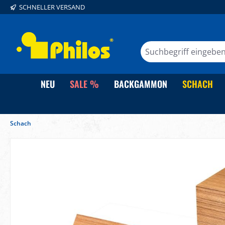
SCHNELLER VERSAND
springen
Zur Hauptnavigation springen
NEU
SALE %
BACKGAMMON
SCHACH
Schach
Bildergalerie überspringen