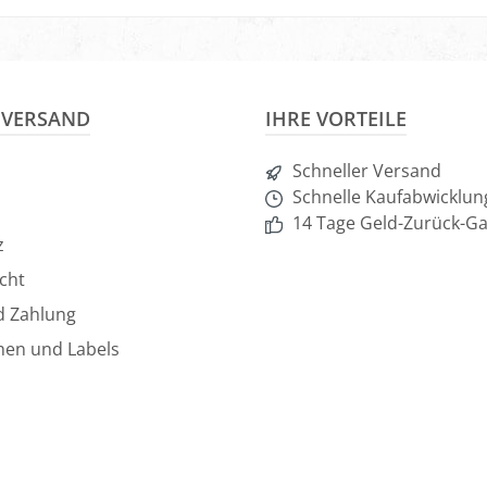
nkorb
In den Warenkorb
In d
& VERSAND
IHRE VORTEILE
Schneller Versand
Schnelle Kaufabwicklun
14 Tage Geld-Zurück-Ga
z
cht
d Zahlung
hen und Labels