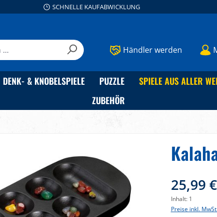
SCHNELLE KAUFABWICKLUNG
Händler werden
DENK- & KNOBELSPIELE
PUZZLE
SPIELE AUS ALLER WE
ZUBEHÖR
Kalaha
25,99 
Inhalt:
1
Preise inkl. MwSt