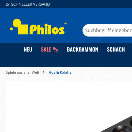
SCHNELLER VERSAND
springen
Zur Hauptnavigation springen
NEU
SALE %
BACKGAMMON
SCHACH
Spiele aus aller Welt
Hus & Kalaha
Bildergalerie überspringen