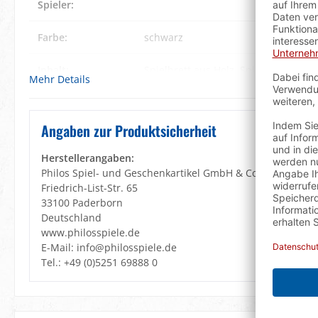
Spieler:
Farbe:
schwarz
Inhalt:
Spielbrett aus Holz
, Spielsteine
Mehr Details
Lernziele:
Konzentration
, Rechnen
, Strategis
Denken
Angaben zur Produktsicherheit
Material:
MDF
, Natursteine
Herstellerangaben:
Philos Spiel- und Geschenkartikel GmbH & Co. KG
Spielanleitung:
DE, GB, FR, ES, IT, NL, DK, SE, PL, CZ
Friedrich-List-Str. 65
33100 Paderborn
Spieldauer:
10 min.
Deutschland
www.philosspiele.de
E-Mail: info@philosspiele.de
Verpackung:
Philos
Tel.: +49 (0)5251 69888 0
Warnhinweis:
Achtung! Wegen verschluckbarer Klei
3 Jahren geeignet! Erstickungsgefahr