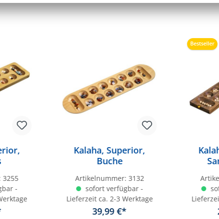
Bestseller
rior,
Kalaha, Superior,
Kala
s
Buche
Sa
:
3255
Artikelnummer:
3132
Arti
gbar -
sofort verfügbar -
sof
 Werktage
Lieferzeit ca. 2-3 Werktage
Lieferze
*
39,99 €*