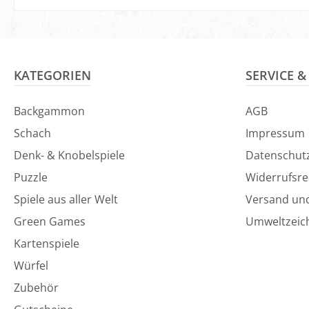
In den Warenkorb
In den Ware
KATEGORIEN
SERVICE 
Backgammon
AGB
Schach
Impressum
Denk- & Knobelspiele
Datenschut
Puzzle
Widerrufsre
Spiele aus aller Welt
Versand un
Green Games
Umweltzeic
Kartenspiele
Würfel
Zubehör