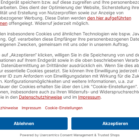
ches Denken
, Taktisches
, RU
nteile nicht für Kinder unter
.