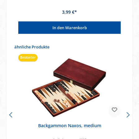
3,99 €*
In den Warenkorb
Produktgalerie überspringen
ähnliche Produkte
Bestseller
Backgammon Naxos, medium