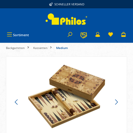
SCHNELLER VERSAND
alt springen
Sortiment
Backgammon
Kassetten
Medium
Bildergalerie überspringen